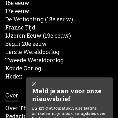
16e eeuw
17e eeuw
De Verlichting (18e eeuw)
Franse Tijd
IJzeren Eeuw (19e eeuw)
Begin 20e eeuw
Eerste Wereldoorlog
Tweede Wereldoorlog
Koude Oorlog
Heden
Meld je aan voor onze
Over
nieuwsbrief
Over The Dutch Historian
En krijg automatisch alle laatste
artikelen in je inbox, en updates over,
Redactie