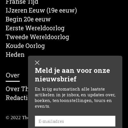
Franse Tijd
IJzeren Eeuw (19e eeuw)
Begin 20e eeuw
Eerste Wereldoorlog
Tweede Wereldoorlog
Koude Oorlog
Heden
Meld je aan voor onze
Over
nieuwsbrief
Over The Dutch Historian
En krijg automatisch alle laatste
artikelen in je inbox, en updates over,
Redactie
boeken, tentoonstellingen, tours en
events.
© 2022 The Dutch Historian