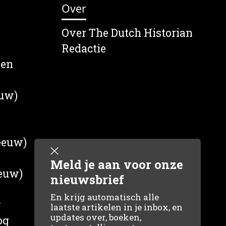
Over
Over The Dutch Historian
Redactie
wen
euw)
 eeuw)
Meld je aan voor onze
eeuw)
nieuwsbrief
En krijg automatisch alle
g
laatste artikelen in je inbox, en
updates over, boeken,
og