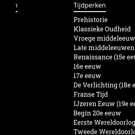
erpen
Tijdperken
lein
Prehistorie
s
Klassieke Oudheid
en
Vroege middeleeu
e
Late middeleeuwen
rief
Renaissance (15e e
een
16e eeuw
d
17e eeuw
nd
De Verlichting (18e
ten
Franse Tijd
ren
IJzeren Eeuw (19e 
Begin 20e eeuw
Eerste Wereldoorlo
Tweede Wereldoorl