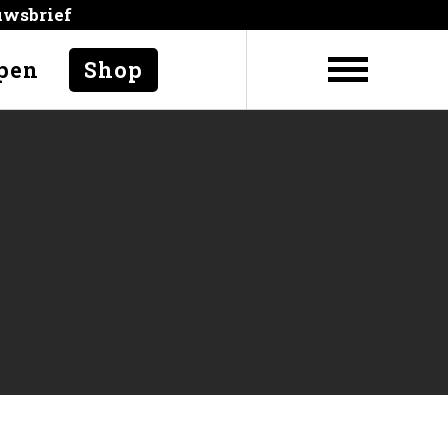
uwsbrief
pen
Shop