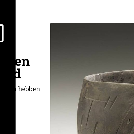
oeien
land
ingen hebben