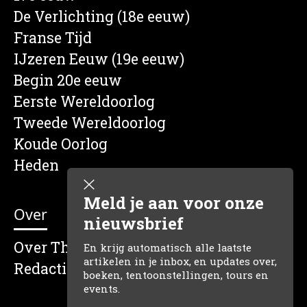
De Verlichting (18e eeuw)
Franse Tijd
IJzeren Eeuw (19e eeuw)
Begin 20e eeuw
Eerste Wereldoorlog
Tweede Wereldoorlog
Koude Oorlog
Heden
Meld je aan voor onze
Over
nieuwsbrief
Over The Dutch Historian
En krijg automatisch alle laatste
artikelen in je inbox, en updates over,
Redactie
boeken, tentoonstellingen, tours en
events.