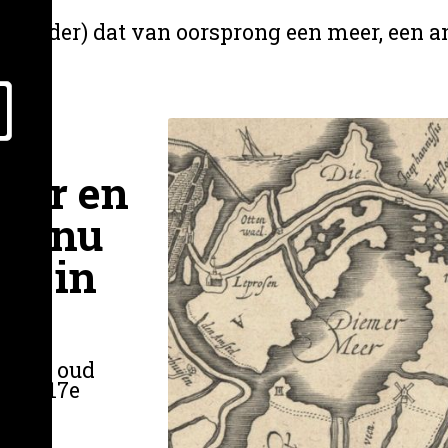
 (polder) dat van oorsprong een meer, een a
mer en
jn nu
jk in
an een oud
n de 17e
gen