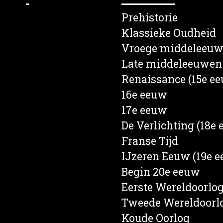
lein
Prehistorie
s
Klassieke Oudheid
en
Vroege middeleeu
e
Late middeleeuwen
rief
Renaissance (15e e
een
16e eeuw
d
17e eeuw
nd
De Verlichting (18e
ten
Franse Tijd
ren
IJzeren Eeuw (19e 
Begin 20e eeuw
Eerste Wereldoorlo
Tweede Wereldoorl
Koude Oorlog