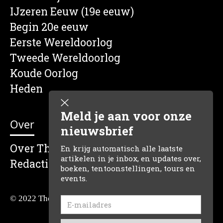
IJzeren Eeuw (19e eeuw)
Begin 20e eeuw
Eerste Wereldoorlog
Tweede Wereldoorlog
Koude Oorlog
Heden
Meld je aan voor onze
Over
nieuwsbrief
Over The Dutch Historian
En krijg automatisch alle laatste
artikelen in je inbox, en updates over,
Redactie
boeken, tentoonstellingen, tours en
events.
© 2022 The Dutch Historian