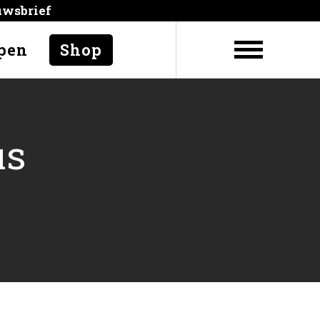
uwsbrief
pen
Shop
us