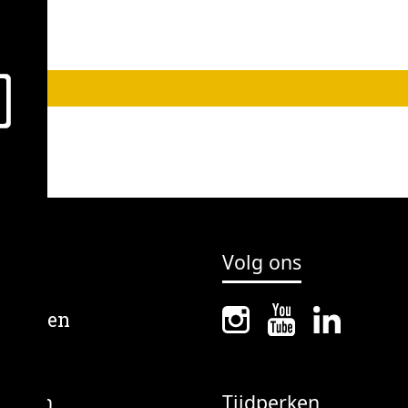
Volg ons
erpen
Tijdperken