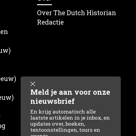
Over The Dutch Historian
Redactie
wen
euw)
 eeuw)
Meld je aan voor onze
eeuw)
nieuwsbrief
En krijg automatisch alle
g
laatste artikelen in je inbox, en
updates over, boeken,
og
tentoonstellingen, tours en
events.