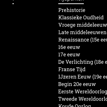
lein
Prehistorie
s
Klassieke Oudheid
en
Vroege middeleeu
e
Late middeleeuwen
rief
Renaissance (15e e
een
16e eeuw
d
17e eeuw
nd
De Verlichting (18e
ten
Franse Tijd
ren
IJzeren Eeuw (19e 
Begin 20e eeuw
Eerste Wereldoorlo
Tweede Wereldoorl
Koude Oorlog