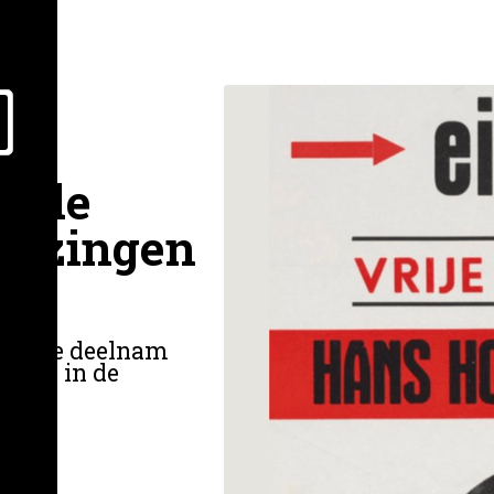
in de
iezingen
rtij die deelnam
1970 in de