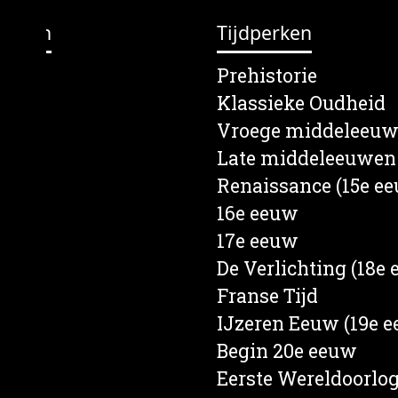
erpen
Tijdperken
lein
Prehistorie
s
Klassieke Oudheid
en
Vroege middeleeu
e
Late middeleeuwen
rief
Renaissance (15e e
een
16e eeuw
d
17e eeuw
nd
De Verlichting (18e
ten
Franse Tijd
ren
IJzeren Eeuw (19e 
Begin 20e eeuw
Eerste Wereldoorlo