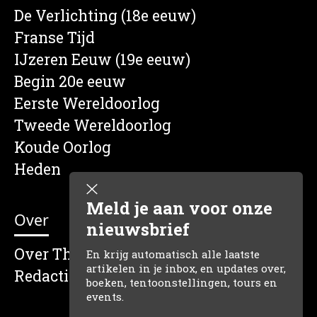
De Verlichting (18e eeuw)
Franse Tijd
IJzeren Eeuw (19e eeuw)
Begin 20e eeuw
Eerste Wereldoorlog
Tweede Wereldoorlog
Koude Oorlog
Heden
Meld je aan voor onze
Over
nieuwsbrief
Over The Dutch Historian
En krijg automatisch alle laatste
artikelen in je inbox, en updates over,
Redactie
boeken, tentoonstellingen, tours en
events.