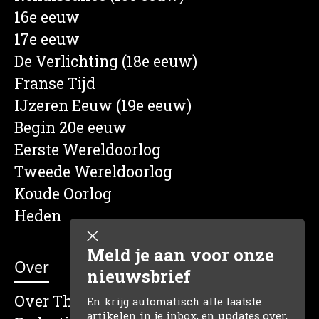
16e eeuw
17e eeuw
De Verlichting (18e eeuw)
Franse Tijd
IJzeren Eeuw (19e eeuw)
Begin 20e eeuw
Eerste Wereldoorlog
Tweede Wereldoorlog
Koude Oorlog
Heden
Meld je aan voor onze
Over
nieuwsbrief
Over The Dutch Historian
En krijg automatisch alle laatste
artikelen in je inbox, en updates over,