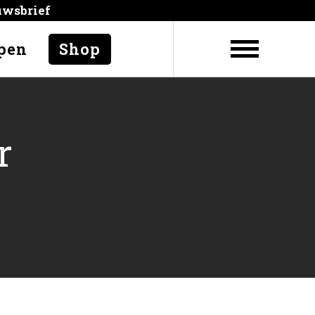
uwsbrief
pen
Shop
r