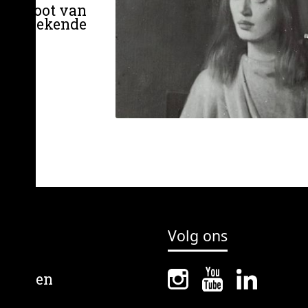
r besloot van
 van bekende
Volg ons