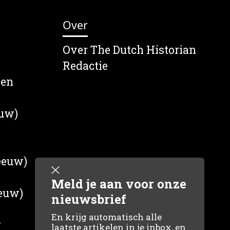
Over
Over The Dutch Historian
Redactie
wen
euw)
 eeuw)
Meld je aan voor onze
eeuw)
nieuwsbrief
En krijg automatisch alle
g
laatste artikelen in je inbox, en