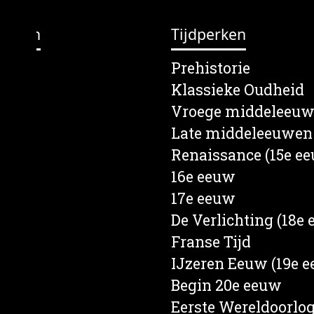
erpen
Tijdperken
lein
Prehistorie
s
Klassieke Oudheid
en
Vroege middeleeu
e
Late middeleeuwen
rief
Renaissance (15e e
een
16e eeuw
d
17e eeuw
nd
De Verlichting (18e
ten
Franse Tijd
ren
IJzeren Eeuw (19e 
Begin 20e eeuw
Eerste Wereldoorlo