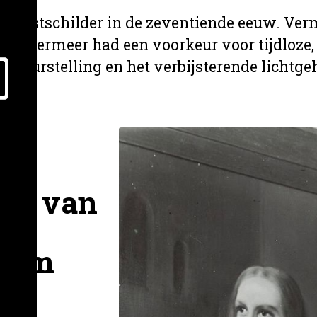
unstschilder in de zeventiende eeuw. Verm
euw. Vermeer had een voorkeur voor tijdloze,
leurstelling en het verbijsterende lichtgeh
Han van
heim