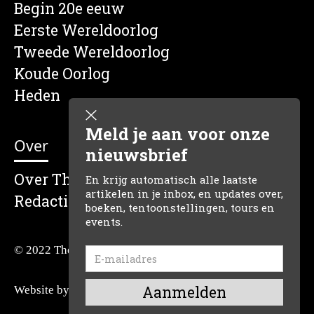
Begin 20e eeuw
Eerste Wereldoorlog
Tweede Wereldoorlog
Koude Oorlog
Heden
Meld je aan voor onze
Over
nieuwsbrief
Over The Dutch Historian
En krijg automatisch alle laatste
artikelen in je inbox, en updates over,
Redactie
boeken, tentoonstellingen, tours en
events.
© 2022 The Dutch Historian
Website by:
Reclamefabriek