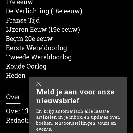
17e eeuw
De Verlichting (18e eeuw)
Franse Tijd
IJzeren Eeuw (19e eeuw)
Begin 20e eeuw
Eerste Wereldoorlog
Tweede Wereldoorlog
Koude Oorlog
Heden
Meld je aan voor onze
Over
nieuwsbrief
Over The Dutch Historian
En krijg automatisch alle laatste
artikelen in je inbox, en updates over,
Redactie
boeken, tentoonstellingen, tours en
events.