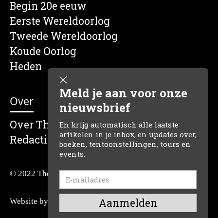
Begin 20e eeuw
Eerste Wereldoorlog
Tweede Wereldoorlog
Koude Oorlog
Heden
Meld je aan voor onze
Over
nieuwsbrief
Over The Dutch Historian
En krijg automatisch alle laatste
artikelen in je inbox, en updates over,
Redactie
boeken, tentoonstellingen, tours en
events.
© 2022 The Dutch Historian
Website by:
Reclamefabriek