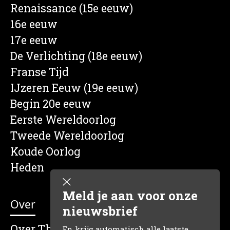
Renaissance (15e eeuw)
16e eeuw
17e eeuw
De Verlichting (18e eeuw)
Franse Tijd
IJzeren Eeuw (19e eeuw)
Begin 20e eeuw
Eerste Wereldoorlog
Tweede Wereldoorlog
Koude Oorlog
Heden
Meld je aan voor onze
Over
nieuwsbrief
Over The Dutch Historian
En krijg automatisch alle laatste