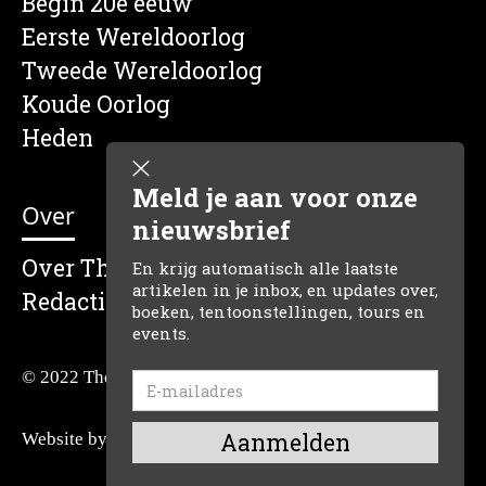
Begin 20e eeuw
Eerste Wereldoorlog
Tweede Wereldoorlog
Koude Oorlog
Heden
Meld je aan voor onze
Over
nieuwsbrief
Over The Dutch Historian
En krijg automatisch alle laatste
artikelen in je inbox, en updates over,
Redactie
boeken, tentoonstellingen, tours en
events.
© 2022 The Dutch Historian
Website by:
Reclamefabriek