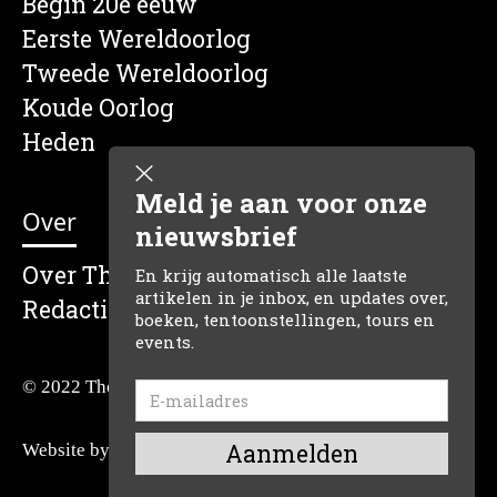
Begin 20e eeuw
Eerste Wereldoorlog
Tweede Wereldoorlog
Koude Oorlog
Heden
Meld je aan voor onze
Over
nieuwsbrief
Over The Dutch Historian
En krijg automatisch alle laatste
artikelen in je inbox, en updates over,
Redactie
boeken, tentoonstellingen, tours en
events.
© 2022 The Dutch Historian
Website by:
Reclamefabriek