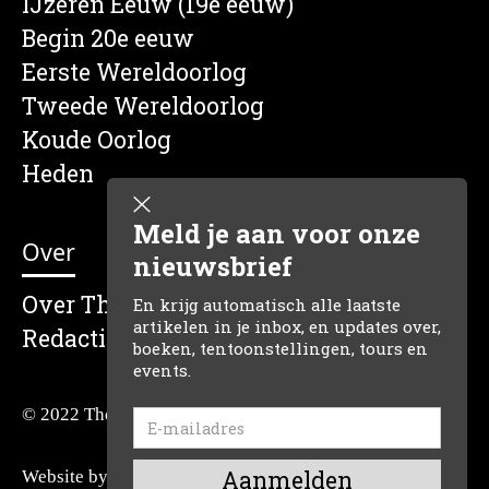
IJzeren Eeuw (19e eeuw)
Begin 20e eeuw
Eerste Wereldoorlog
Tweede Wereldoorlog
Koude Oorlog
Heden
Meld je aan voor onze
Over
nieuwsbrief
Over The Dutch Historian
En krijg automatisch alle laatste
artikelen in je inbox, en updates over,
Redactie
boeken, tentoonstellingen, tours en
events.
© 2022 The Dutch Historian
Website by:
Reclamefabriek