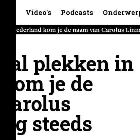
kelen
Video's
Podcasts
Onderwer
n in Nederland kom je de naam van Carolus Linn
tal plekken in
 kom je de
Carolus
nog steeds