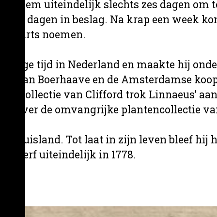
ostte hem uiteindelijk slechts zes dagen om
l drie dagen in beslag. Na krap een week kon
ieel arts noemen.
og enige tijd in Nederland en maakte hij ond
 Herman Boerhaave en de Amsterdamse koop
lantencollectie van Clifford trok Linnaeus’ 
en over de omvangrijke plantencollectie van
n thuisland. Tot laat in zijn leven bleef hij 
stierf uiteindelijk in 1778.