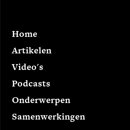
Home
Arti
Op een aantal plekke
Home
Artikelen
Op een aan
Video's
Nederland
Podcasts
naam van 
Onderwerpen
Linnaeus 
Samenwerkingen