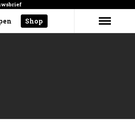
uwsbrief
pen
Shop