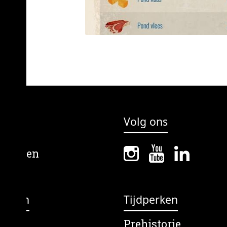
Volg ons
erpen
Tijdperken
lein
Prehistorie