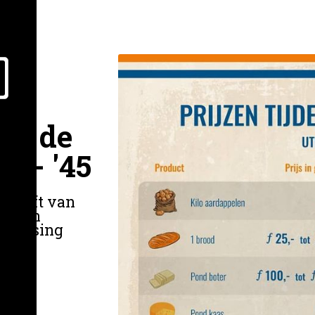
ns de
4 - '45
e helft van
vieren
erlossing