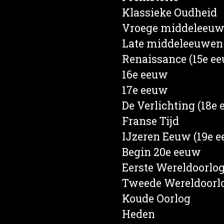
s
Klassieke Oudheid
en
Vroege middeleeu
e
Late middeleeuwen
rief
Renaissance (15e e
een
16e eeuw
d
17e eeuw
nd
De Verlichting (18e
ten
Franse Tijd
ren
IJzeren Eeuw (19e 
Begin 20e eeuw
Eerste Wereldoorlo
Tweede Wereldoorl
Koude Oorlog
Heden