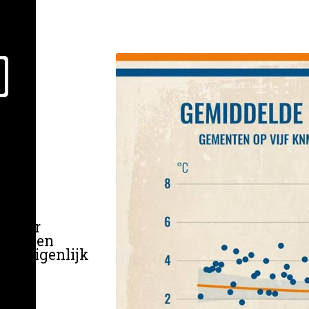
in
e weer
kans een
het eigenlijk