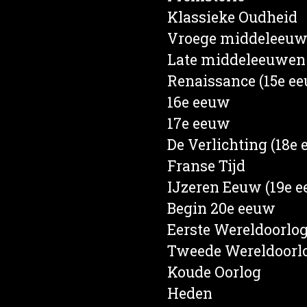
s
Klassieke Oudheid
en
Vroege middeleeu
e
Late middeleeuwen
rief
Renaissance (15e e
een
16e eeuw
d
17e eeuw
nd
De Verlichting (18e
ten
Franse Tijd
ren
IJzeren Eeuw (19e 
Begin 20e eeuw
Eerste Wereldoorlo
Tweede Wereldoorl
Koude Oorlog
Heden