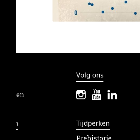
Volg ons
erpen
Tijdperken
lein
Prehistorie