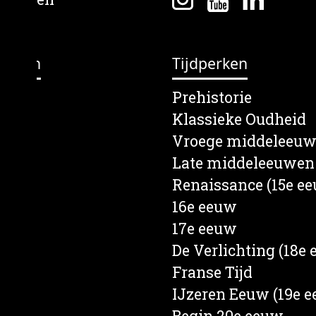
erpen
Tijdperken
lein
Prehistorie
s
Klassieke Oudheid
en
Vroege middeleeu
e
Late middeleeuwen
rief
Renaissance (15e e
een
16e eeuw
d
17e eeuw
nd
De Verlichting (18e
ten
Franse Tijd
ren
IJzeren Eeuw (19e 