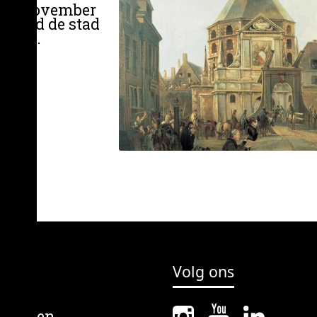
p 28 november
3 werd de stad
rsing.
Volg ons