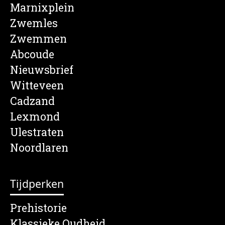
Marnixplein
Zwemles
Zwemmen
Abcoude
Nieuwsbrief
Witteveen
Cadzand
Lexmond
Ulestraten
Noordlaren
Tijdperken
Prehistorie
Klassieke Oudheid