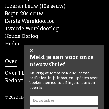
IJzeren Eeuw (19e eeuw)
Begin 20e eeuw
Eerste Wereldoorlog
Tweede Wereldoorlog
Koude Oorlog
Heden
Meld je aan voor onze
Over
nieuwsbrief
Over The Dutch Historian
En krijg automatisch alle laatste
artikelen in je inbox, en updates over,
Redactie
boeken, tentoonstellingen, tours en
events.
© 2022 The Dutch Historian