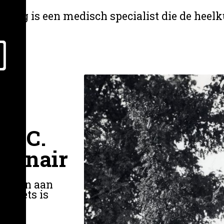
moloog is een medisch specialist die de heel
 F.C.
tionair
sschien aan
r niets is