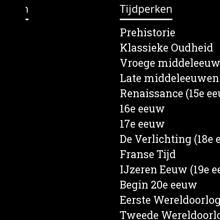
erpen
Tijdperken
lein
Prehistorie
s
Klassieke Oudheid
en
Vroege middeleeu
e
Late middeleeuwen
rief
Renaissance (15e e
een
16e eeuw
d
17e eeuw
nd
De Verlichting (18e
ten
Franse Tijd
ren
IJzeren Eeuw (19e 
Begin 20e eeuw
Eerste Wereldoorlo
Tweede Wereldoorl