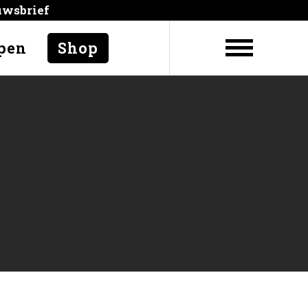
uwsbrief
pen
Shop