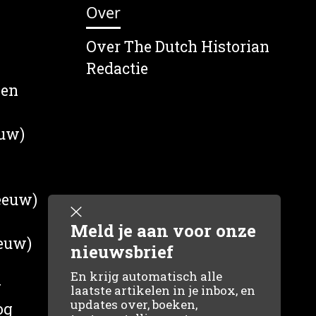
Over
Over The Dutch Historian
Redactie
wen
euw)
 eeuw)
Meld je aan voor onze
eeuw)
nieuwsbrief
En krijg automatisch alle
g
laatste artikelen in je inbox, en
updates over, boeken,
og