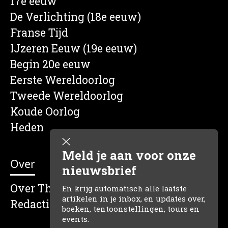
17e eeuw
De Verlichting (18e eeuw)
Franse Tijd
IJzeren Eeuw (19e eeuw)
Begin 20e eeuw
Eerste Wereldoorlog
Tweede Wereldoorlog
Koude Oorlog
Heden
Meld je aan voor onze
Over
nieuwsbrief
Over The Dutch Historian
En krijg automatisch alle laatste
artikelen in je inbox, en updates over,
Redactie
boeken, tentoonstellingen, tours en
events.