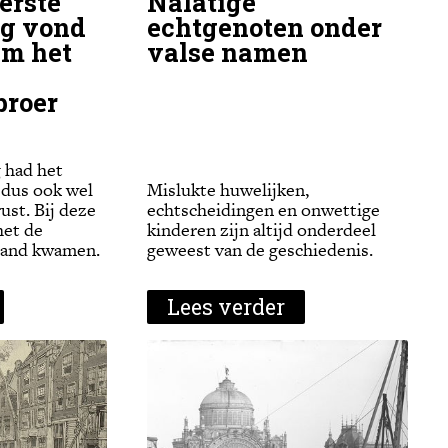
erste
Nalatige
og vond
echtgenoten onder
am het
valse namen
proer
 had het
 dus ook wel
Mislukte huwelijken,
rust. Bij deze
echtscheidingen en onwettige
het de
kinderen zijn altijd onderdeel
tand kwamen.
geweest van de geschiedenis.
Lees verder