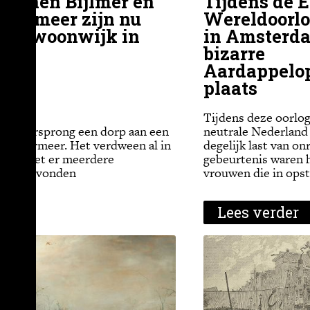
dwenen Bijlmer en
Tijdens de E
end meer zijn nu
Wereldoorl
rme woonwijk in
in Amsterd
dam
bizarre
Aardappelo
plaats
Tijdens deze oorlog
 van oorsprong een dorp aan een
neutrale Nederland
Bijlmermeer. Het verdween al in
degelijk last van on
nadat het er meerdere
gebeurtenis waren 
n plaatsvonden
vrouwen die in ops
der
Lees verder