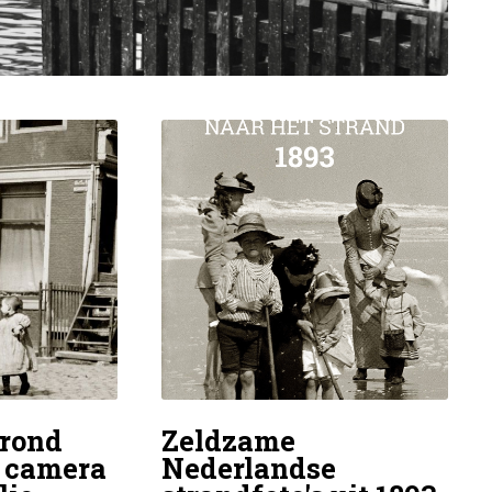
rond
Zeldzame
e camera
Nederlandse