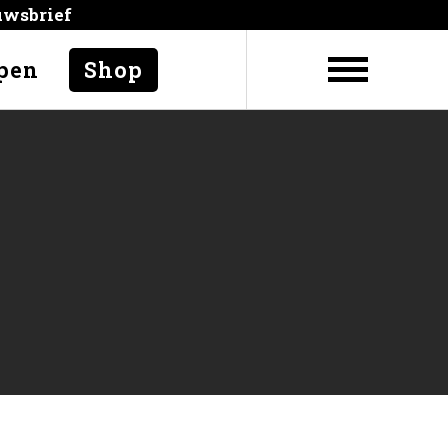
uwsbrief
pen
Shop