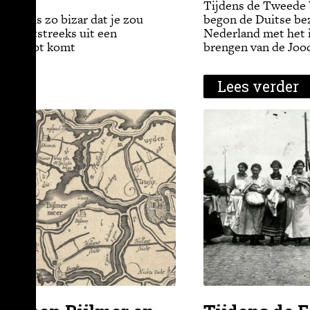
Tijdens de Tweede
Borri is zo bizar dat je zou
begon de Duitse bez
t rechtstreeks uit een
Nederland met het i
lm script komt
brengen van de Joo
der
Lees verder