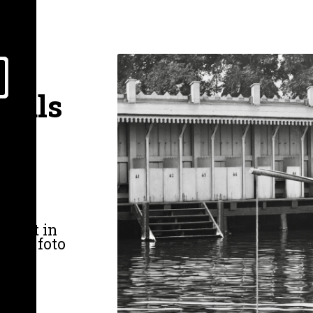
d als
s
n uit in
rste foto
water