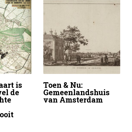
art is
Toen & Nu:
el de
Gemeenlandshuis
hte
van Amsterdam
ooit