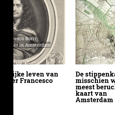
erlijke leven van
De stippenka
okter Francesco
misschien w
meest beruc
kaart van
Amsterdam 