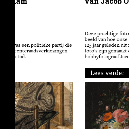
sterdam
van Jacob O
Deze prachtige foto
beeld van hoe onze
artij was een politieke partij die
125 jaar geleden uit
de gemeenteraadsverkiezingen
foto’s zijn gemaakt
e hoofdstad.
hobbyfotograaf Jaco
der
Lees verder