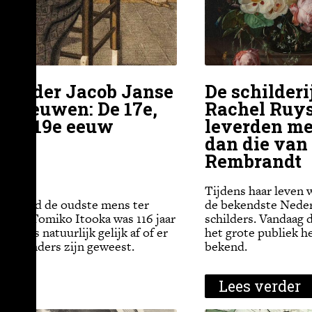
rlander Jacob Janse
De schilder
n 3 eeuwen: De 17e,
Rachel Ruy
n de 19e eeuw
leverden me
dan die van
Rembrandt
Tijdens haar leven 
verleed de oudste mens ter
de bekendste Nede
panse Tomiko Itooka was 116 jaar
schilders. Vandaag d
en ons natuurlijk gelijk af of er
het grote publiek he
derlanders zijn geweest.
bekend.
der
Lees verder