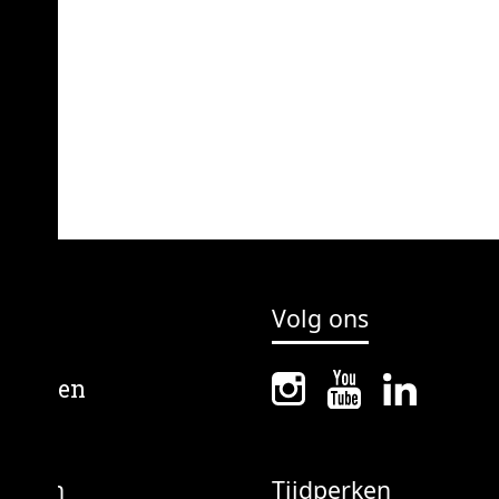
Volg ons
erpen
Tijdperken