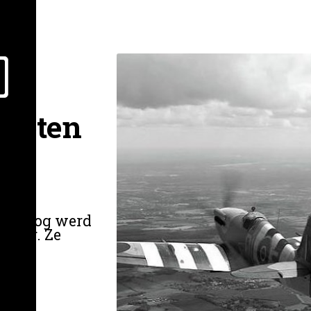
iloten
ldoorlog werd
piger. Ze
.