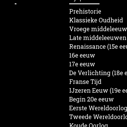
lein
Prehistorie
s
Klassieke Oudheid
en
Vroege middeleeu
e
Late middeleeuwen
rief
Renaissance (15e e
een
16e eeuw
d
17e eeuw
nd
De Verlichting (18e
ten
Franse Tijd
ren
IJzeren Eeuw (19e 
Begin 20e eeuw
Eerste Wereldoorlo
Tweede Wereldoorl
Koude Oorlog