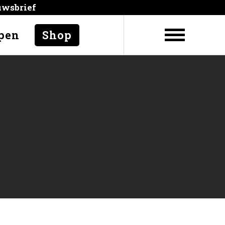
uwsbrief
pen
Shop