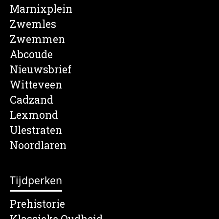
Marnixplein
Zwemles
Zwemmen
Abcoude
Nieuwsbrief
Witteveen
Cadzand
Lexmond
Ulestraten
Noordlaren
Tijdperken
Prehistorie
Klassieke Oudheid